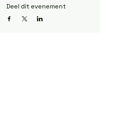
Deel dit evenement
All rights reserved ©
2025 CoDA NL -VL.