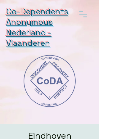
Co-Dependents
Anonymous
Nederland -
Vlaanderen
Eindhoven