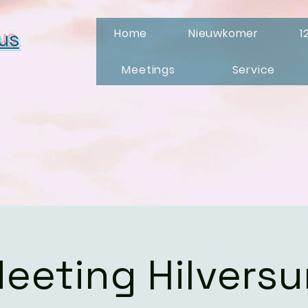
Home
Nieuwkomer
1
us
Meetings
Service
eeting Hilvers