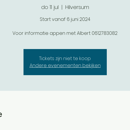
do 11 jul
  |  
Hilversum
Start vanaf 6 juni 2024
Voor informatie appen met Albert 0612783082
Tickets zijn niet te koop
Andere evenementen bekijken
e