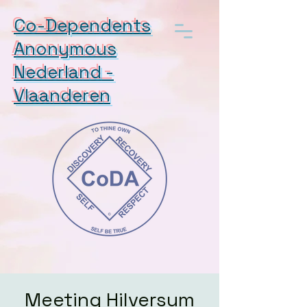
Co-Dependents
Anonymous
Nederland -
Vlaanderen
Meeting Hilversum