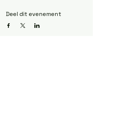
Deel dit evenement
All rights reserved ©
2025 CoDA NL -VL.