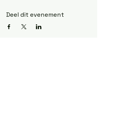
Deel dit evenement
All rights reserved ©
2025 CoDA NL -VL.