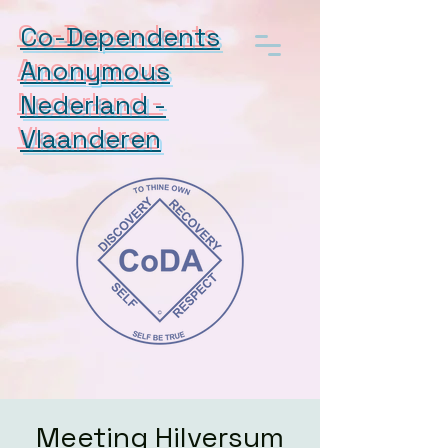
Co-Dependents
Anonymous
Nederland -
Vlaanderen
Meeting Hilversum