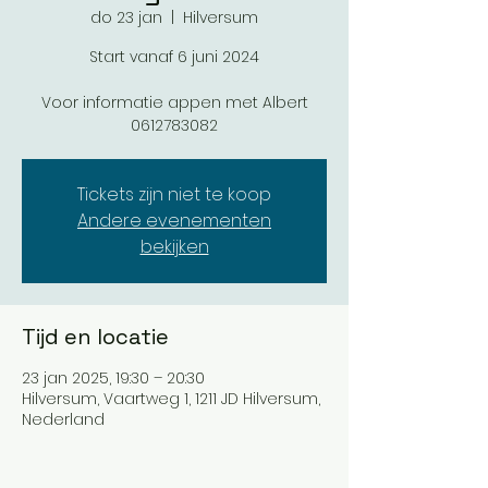
do 23 jan
  |  
Hilversum
Start vanaf 6 juni 2024
Voor informatie appen met Albert
0612783082
Tickets zijn niet te koop
Andere evenementen
bekijken
Tijd en locatie
23 jan 2025, 19:30 – 20:30
Hilversum, Vaartweg 1, 1211 JD Hilversum,
Nederland