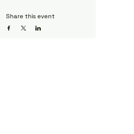
Share this event
All rights reserved ©
2025 CoDA NL - FL