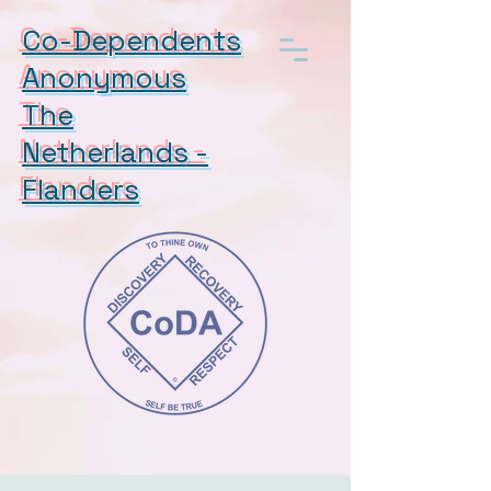
Co-Dependents
Anonymous
The
Netherlands -
Flanders