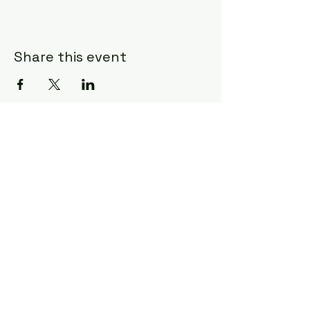
Share this event
All rights reserved ©
2025 CoDA NL - FL