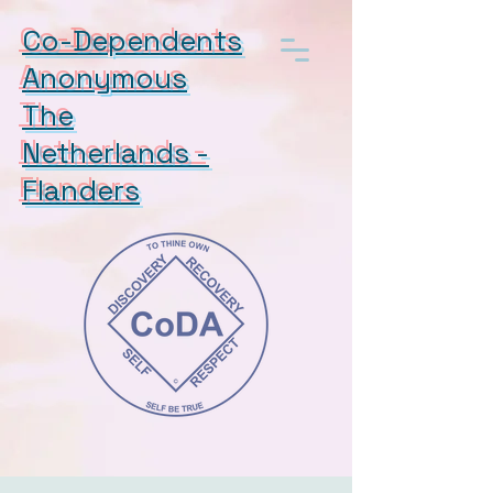
Co-Dependents
Anonymous
The
Netherlands -
Flanders