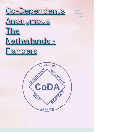
Co-Dependents
Anonymous
The
Netherlands -
Flanders