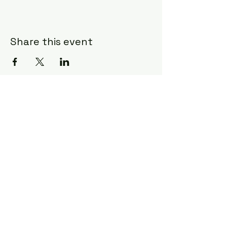
Share this event
All rights reserved ©
2025 CoDA NL - FL