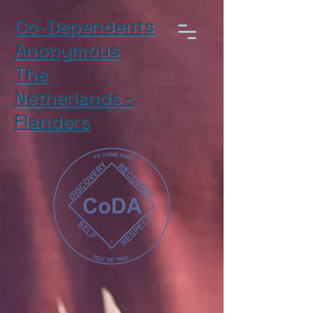
Co-Dependents
Anonymous
The
Netherlands -
Flanders