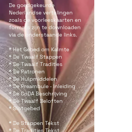
De goedgekeurde
Nederlandse vertalingen
zoals de voorleeskaarten en
formats zijn te downloaden
via de onderstaande links.
*
Het Gebed om Kalmte
* De Twaalf Stappen
* De Twaalf Tradities
* De Patronen
* De Hulpmiddelen
* De Preambule - Inleiding
* De CoDA Beschrijving
* De Twaalf Beloften
* Slotgebed
* De Stappen Tekst
* De Tradities Tekst